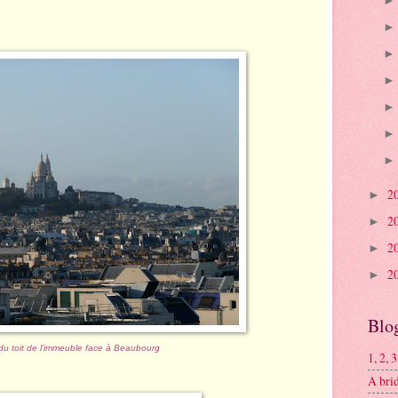
2
►
2
►
2
►
2
►
Blog
 du toit de l'immeuble face à Beaubourg
1, 2, 
A brid