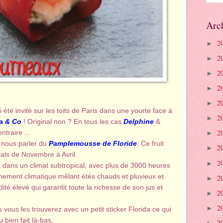
Arc
2
►
2
►
2
►
2
►
2
►
i été invité sur les toits de Paris dans une yourte face à
2
►
a & Co
! Original non ? En tous les cas
Delphine
&
2
ntraire ...
►
r nous parler du
Pamplemousse de Floride
. Ce fruit
2
►
tals de Novembre à Avril.
2
►
 dans un climat subtropical, avec plus de 3000 heures
nnement climatique mêlant étés chauds et pluvieux et
2
►
té élevé qui garantit toute la richesse de son jus et
2
►
2
►
 vous les trouverez avec un petit sticker Florida ce qui
 bien fait là-bas.
2