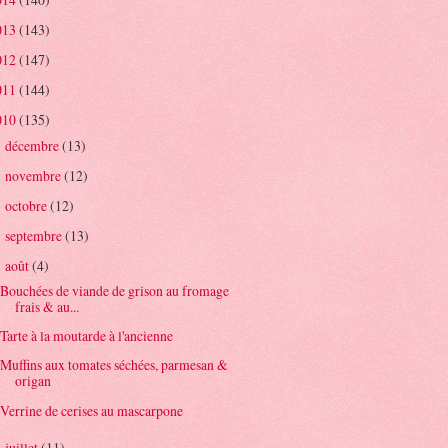
013
(143)
012
(147)
011
(144)
010
(135)
décembre
(13)
►
novembre
(12)
►
octobre
(12)
►
septembre
(13)
►
août
(4)
▼
Bouchées de viande de grison au fromage
frais & au...
Tarte à la moutarde à l'ancienne
Muffins aux tomates séchées, parmesan &
origan
Verrine de cerises au mascarpone
juillet
(11)