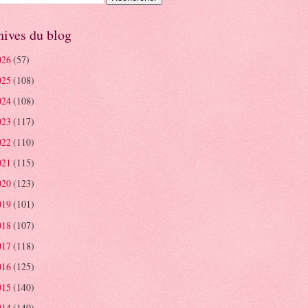
hives du blog
026
(57)
025
(108)
024
(108)
023
(117)
022
(110)
021
(115)
020
(123)
019
(101)
018
(107)
017
(118)
016
(125)
015
(140)
014
(140)