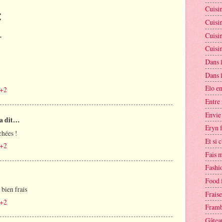
Cuisi
:
Cuisin
…
Cuisin
Cuisi
Dans l
Dans l
Elo en
C+2
Entre 
Envie
a dit…
Eryn f
chées !
Et si c
C+2
Fais m
Fashi
Food 
 bien frais
Fraise
C+2
Framb
Gâtea