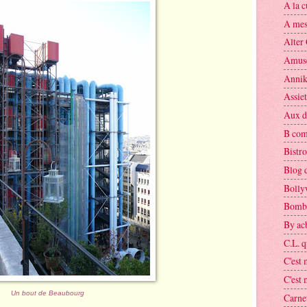
A la 
A mes 
Alter
Amuse
Annik
Assie
Aux dé
B co
Bistro
Blog 
Bolly
Bomba
By ac
C.L. q
C'est
C'est m
Un bout de Beaubourg
Carnet