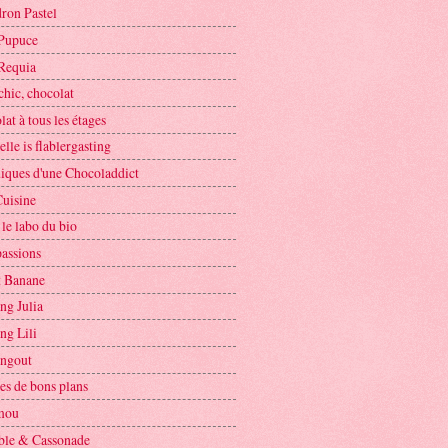
ron Pastel
Pupuce
Requia
chic, chocolat
at à tous les étages
elle is flablergasting
iques d'une Chocoladdict
Cuisine
le labo du bio
assions
t Banane
ng Julia
ng Lili
ngout
es de bons plans
mou
le & Cassonade