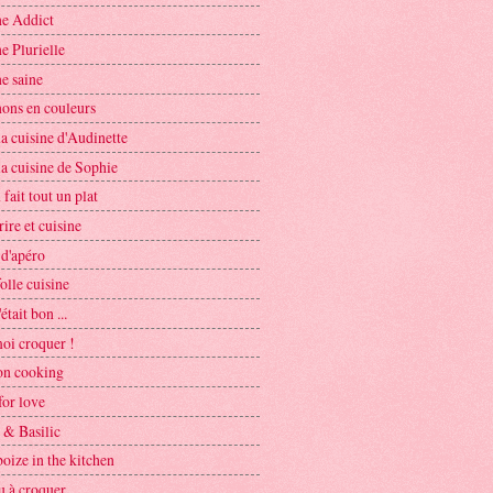
ne Addict
e Plurielle
e saine
nons en couleurs
a cuisine d'Audinette
a cuisine de Sophie
 fait tout un plat
rire et cuisine
 d'apéro
olle cuisine
'était bon ...
oi croquer !
on cooking
for love
 & Basilic
oize in the kitchen
u à croquer