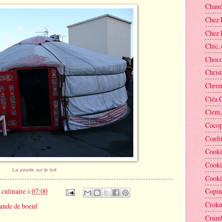
Chaud
Chez 
Chez 
Chic, 
Chocol
Christ
Chron
Cléa 
Clem, 
Cocop
Confi
Cooki
Cooki
La yourte sur le toit
Cooki
 culinaire
à
07:00
Copin
Crok
ande de boeuf
Crumb