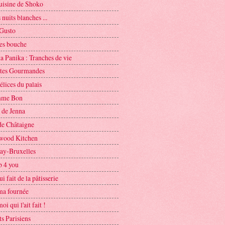
cuisine de Shoko
nuits blanches ...
 Gusto
s bouche
a Panika : Tranches de vie
ttes Gourmandes
lices du palais
mme Bon
 de Jenna
de Châtaigne
wood Kitchen
y-Bruxelles
b 4 you
ui fait de la pâtisserie
 ma fournée
oi qui l'ait fait !
s Parisiens