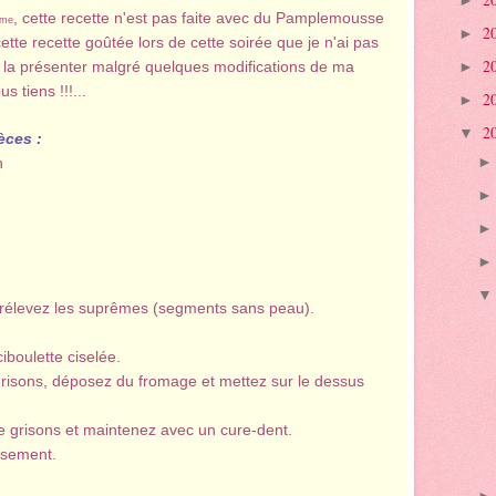
►
, cette recette n'est pas faite avec du Pamplemousse
ume
2
►
cette recette goûtée lors de cette soirée que je n'ai pas
2
la présenter malgré quelques modifications de ma
►
 tiens !!!...
2
►
2
▼
èces :
n
prélevez les suprêmes (segments sans peau).
iboulette ciselée.
risons, déposez du fromage et mettez sur le dessus
e grisons et maintenez avec un cure-dent.
ssement.