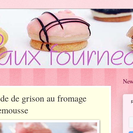
New
de de grison au fromage
R
lemousse