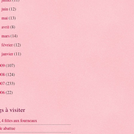
►
juin
(12)
►
mai
(13)
►
avril
(8)
►
mars
(14)
►
février
(12)
►
janvier
(11)
►
009
(107)
008
(124)
007
(233)
006
(22)
s à visiter
3, 4 filles aux fourneaux
e abattue