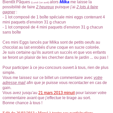
Bientôt Pâques
alors
Milka
me laisse la
(Lundi 1er avril)
possibilité de faire
2 heureux
puisque j'ai
2 lots à faire
gagner
:
- 1 lot composé de 1 boîte spéciale mini eggs contenant 4
mini paquets d'environ 31 g chacun
- 1 lot composé de 4 mini paquets d'environ 31 g chacun
sans boîte
Ces mini Eggs lancés par Milka sont de petits oeufs au
chocolat au lait enrobés d'une coque en sucre colorée.
Je suis certaine qu'ils auront un succés et que vos enfants
se feront un plaisir de les chercher dans le jardin ... ou pas !
Pour participer à ce jeu-concours ouvert à tous, rien de plus
simple.
Vous me laissez sur ce billet un commentaire avec
votre
adresse mail
afin que je puisse vous recontacter en cas de
gain.
Vous avez jusqu'au
21 mars 2013 minuit
pour laisser votre
commentaire avant que j'effectue le tirage au sort.
Bonne chance à tous !
Edit du 26/03/2013 : Merci à toutes vos participations.