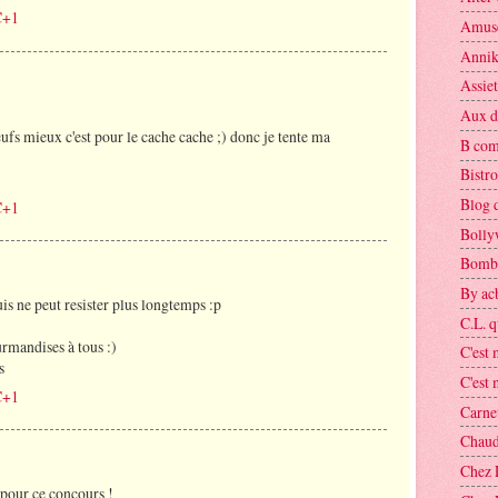
C+1
Amuse
Annik
Assie
Aux dé
eufs mieux c'est pour le cache cache ;) donc je tente ma
B co
Bistro
Blog 
C+1
Bolly
Bomba
By ac
is ne peut resister plus longtemps :p
C.L. q
rmandises à tous :)
C'est
s
C'est m
C+1
Carnet
Chaud
Chez 
 pour ce concours !