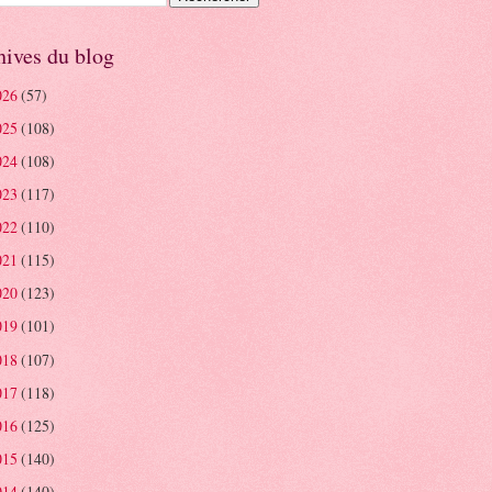
hives du blog
026
(57)
025
(108)
024
(108)
023
(117)
022
(110)
021
(115)
020
(123)
019
(101)
018
(107)
017
(118)
016
(125)
015
(140)
014
(140)