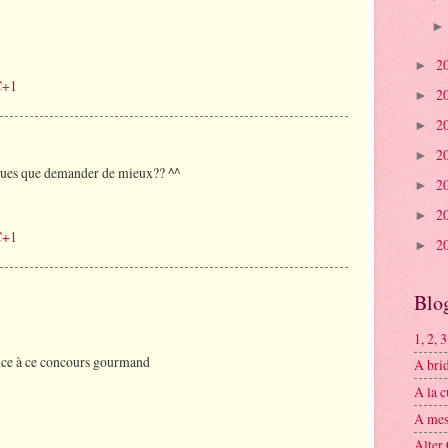
2
►
C+1
2
►
2
►
2
►
ques que demander de mieux?? ^^
2
►
2
►
C+1
2
►
Blog
1, 2, 
ance à ce concours gourmand
A brid
A la 
A mes 
Alter