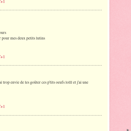
C+1
ours
r pour mes deux petits lutins
C+1
 trop envie de les goûter ces p'tits oeufs lolll et j'ai une
C+1