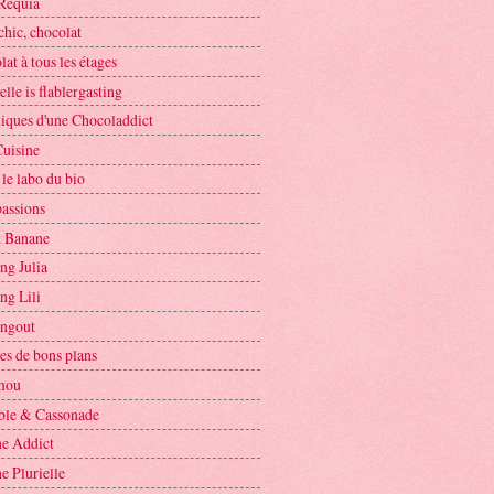
Requia
chic, chocolat
at à tous les étages
elle is flablergasting
iques d'une Chocoladdict
Cuisine
le labo du bio
assions
t Banane
ng Julia
ng Lili
ngout
es de bons plans
mou
le & Cassonade
ne Addict
e Plurielle