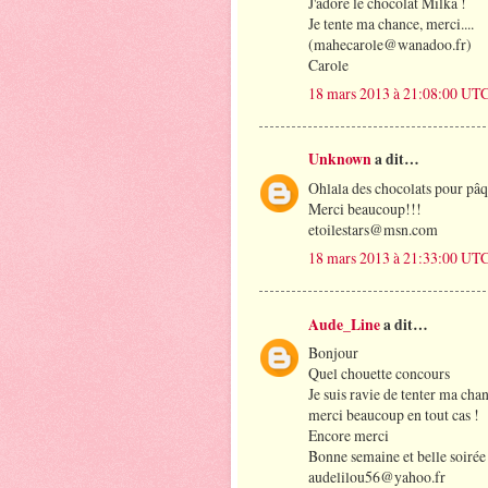
J'adore le chocolat Milka !
Je tente ma chance, merci....
(mahecarole@wanadoo.fr)
Carole
18 mars 2013 à 21:08:00 UT
Unknown
a dit…
Ohlala des chocolats pour pâ
Merci beaucoup!!!
etoilestars@msn.com
18 mars 2013 à 21:33:00 UT
Aude_Line
a dit…
Bonjour
Quel chouette concours
Je suis ravie de tenter ma ch
merci beaucoup en tout cas !
Encore merci
Bonne semaine et belle soirée
audelilou56@yahoo.fr