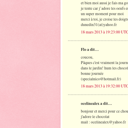
et bien moi aussi je fais ma g
je tente car j’adore les oeufs 
un super moment pour moi
merci à toi, je croise les doigt
dunedin31(at)yahoo.fr
18 mars 2013 à 19:23:00 UT
Flo a dit…
coucou,
Pâques c'est vraiment la journ
dans le jardin! hum les chocol
bonne journée
(specialnico@hotmail.fr)
18 mars 2013 à 19:32:00 UT
ocelinealex a dit…
bonjour et merci pour ce choue
j'adore le chocolat
mail : ocelinealex@yahoo.fr