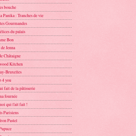
s bouche
a Panika : Tranches de vie
ttes Gourmandes
lices du palais
mme Bon
 de Jenna
de Châtaigne
wood Kitchen
y-Bruxelles
b 4 you
ui fait de la pâtisserie
 ma fournée
oi qui l'ait fait !
s Parisiens
ron Pastel
Pupuce