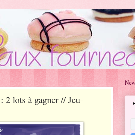
New
 2 lots à gagner // Jeu-
R