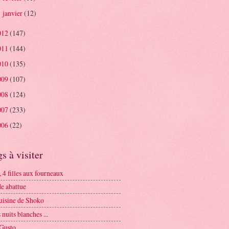
janvier
(12)
►
012
(147)
011
(144)
010
(135)
009
(107)
008
(124)
007
(233)
006
(22)
s à visiter
3, 4 filles aux fourneaux
e abattue
cuisine de Shoko
nuits blanches ...
 Gusto