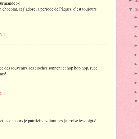
►
ourmande :-)
en chocolat, et j’adore la période de Pâques, c’est toujours
2
▼
s
C+1
ée des souvenirs. les cloches sonnent et hop hop hop, ruée
ats!!
C+1
tte concours je patrticipe volontiers je croise les doigts!