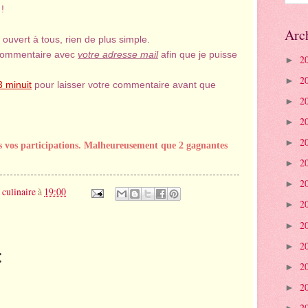
!
Arc
 ouvert à tous, rien de plus simple.
n commentaire avec
votre adresse mail
afin que je puisse
2
►
2
►
 minuit
pour laisser votre commentaire avant que
2
►
2
►
2
►
es vos participations. Malheureusement que 2 gagnantes
2
►
2
►
 culinaire
à
19:00
2
►
2
►
2
:
►
2
►
2
►
2