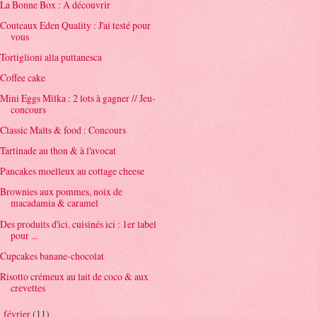
La Bonne Box : A découvrir
Couteaux Eden Quality : J'ai testé pour
vous
Tortiglioni alla puttanesca
Coffee cake
Mini Eggs Milka : 2 lots à gagner // Jeu-
concours
Classic Malts & food : Concours
Tartinade au thon & à l'avocat
Pancakes moelleux au cottage cheese
Brownies aux pommes, noix de
macadamia & caramel
Des produits d'ici, cuisinés ici : 1er label
pour ...
Cupcakes banane-chocolat
Risotto crémeux au lait de coco & aux
crevettes
février
(11)
►