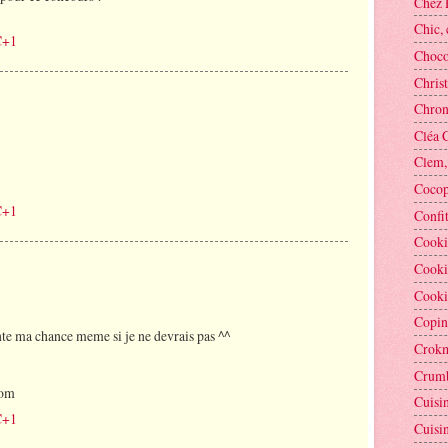
Chez 
Chic, 
C+1
Chocol
Christ
Chron
Cléa 
Clem, 
Cocop
C+1
Confi
Cooki
Cooki
Cooki
Copin
nte ma chance meme si je ne devrais pas ^^
Crok
Crumb
com
Cuisi
C+1
Cuisin