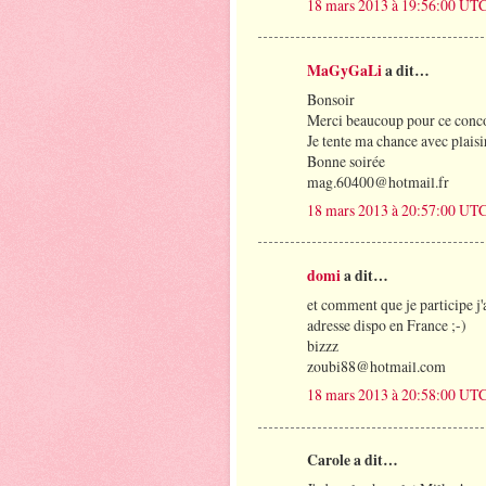
18 mars 2013 à 19:56:00 UT
MaGyGaLi
a dit…
Bonsoir
Merci beaucoup pour ce conc
Je tente ma chance avec plaisi
Bonne soirée
mag.60400@hotmail.fr
18 mars 2013 à 20:57:00 UT
domi
a dit…
et comment que je participe j'ai
adresse dispo en France ;-)
bizzz
zoubi88@hotmail.com
18 mars 2013 à 20:58:00 UT
Carole a dit…